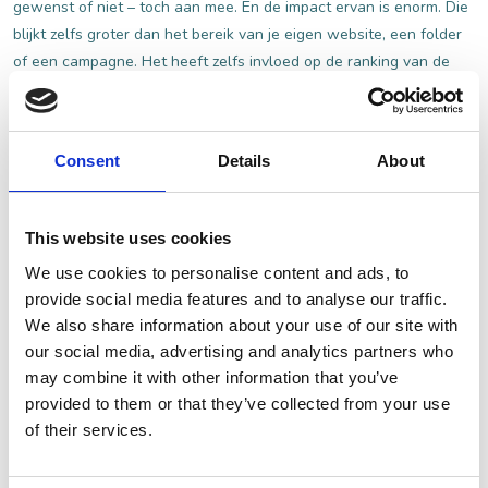
gewenst of niet – toch aan mee. En de impact ervan is enorm. Die
blijkt zelfs groter dan het bereik van je eigen website, een folder
of een campagne.
Het heeft zelfs invloed op de ranking van de
reviewsites van Google en TripAdvisor.
Je kan het dus beter zelf
mee in de hand houden en er vandaag nog mee aan de slag gaan.
Consent
Details
About
Start in vijf stappen
This website uses cookies
We use cookies to personalise content and ads, to
Claim de accounts van je bedrijf/ locatie op de belangrijkste
provide social media features and to analyse our traffic.
reviewsites. Zo kun je jouw presentatie aanpassen én
We also share information about your use of our site with
reageren op reviews.
our social media, advertising and analytics partners who
Presenteer je op reviewsites met goede teksten en mooie
may combine it with other information that you’ve
provided to them or that they’ve collected from your use
foto’s.
of their services.
Reageer op reviews. Bedank de reviewer voor een mooie
review en reageer professioneel om minder lovende
recensies. Zie het niet als kritiek, maar als een kans om je