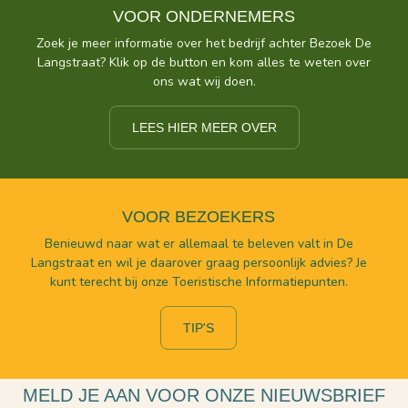
VOOR ONDERNEMERS
Zoek je meer informatie over het bedrijf achter Bezoek De
Langstraat? Klik op de button en kom alles te weten over
ons wat wij doen.
LEES HIER MEER OVER
VOOR BEZOEKERS
Benieuwd naar wat er allemaal te beleven valt in De
Langstraat en wil je daarover graag persoonlijk advies? Je
kunt terecht bij onze Toeristische Informatiepunten.
TIP'S
MELD JE AAN VOOR ONZE NIEUWSBRIEF