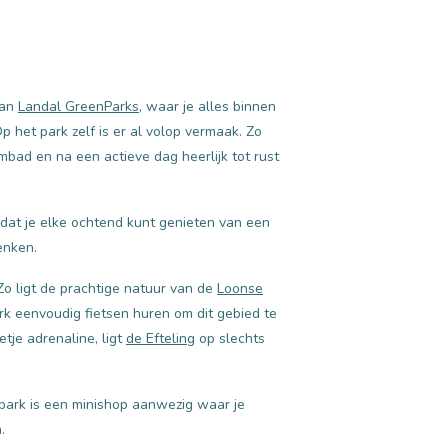
van
Landal GreenParks
, waar je alles binnen
p het park zelf is er al volop vermaak. Zo
mbad en na een actieve dag heerlijk tot rust
odat je elke ochtend kunt genieten van een
denken.
o ligt de prachtige natuur van de
Loonse
ark eenvoudig fietsen huren om dit gebied te
tje adrenaline, ligt
de Efteling
op slechts
park is een minishop aanwezig waar je
.