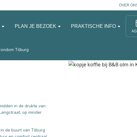
OVER ON
N
PLAN JE BEZOEK
PRAKTISCHE INFO
AG
rondom Tilburg
 midden in de drukte van
 Langstraat, op minder
in de buurt van Tilburg
tuur en comfort centraal