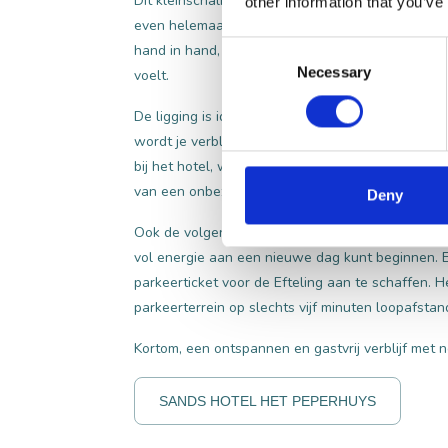
Dit kleinschalige, charmante hotel in Kaatsheuvel,
other information that you’ve
even helemaal tot rust te komen. Hier gaan com
Consent
hand in hand, wat zorgt voor een persoonlijke en i
Necessary
Selection
voelt.
De ligging is ideaal, zeker voor een bezoek aan
d
wordt je verblijf extra zorgeloos. Zo kun je vóór
bij het hotel, waarna zij het inchecken voor je re
van een onbezorgde dag vol magie.
Deny
Ook de volgende ochtend wordt er goed voor je ge
vol energie aan een nieuwe dag kunt beginnen. E
parkeerticket voor de Efteling aan te schaffen. He
parkeerterrein op slechts vijf minuten loopafstan
Kortom, een ontspannen en gastvrij verblijf met 
SANDS HOTEL HET PEPERHUYS