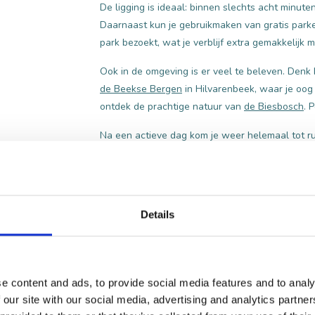
De ligging is ideaal: binnen slechts acht minute
Daarnaast kun je gebruikmaken van gratis parke
park bezoekt, wat je verblijf extra gemakkelijk m
Ook in de omgeving is er veel te beleven. Den
de Beekse Bergen
in Hilvarenbeek, waar je oog 
ontdek de prachtige natuur van
de Biesbosch
. 
Na een actieve dag kom je weer helemaal tot ru
lunch en diner aanbiedt, zorgen ze wél voor een h
energie kunt beginnen.
HOTEL EMILIA
Details
e content and ads, to provide social media features and to analy
 our site with our social media, advertising and analytics partn