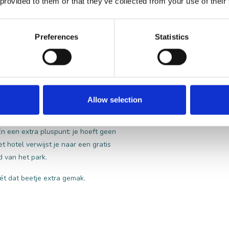
 is de perfecte plek vlakbij Tilburg om
 provided to them or that they’ve collected from your use of their
fort en de warme Brabantse gezelligheid
ntieme sfeer waarin je je direct thuis
Preferences
Statistics
e Efteling
. Met de speciale Efteling-deal
 je parkbezoek alvast je bagage achterlaten
gelen. Jij hoeft alleen nog maar te genieten
Allow selection
zorgd met een heerlijk ontbijt, zodat je
n een extra pluspunt: je hoeft geen
t hotel verwijst je naar een gratis
d van het park.
nét dat beetje extra gemak.