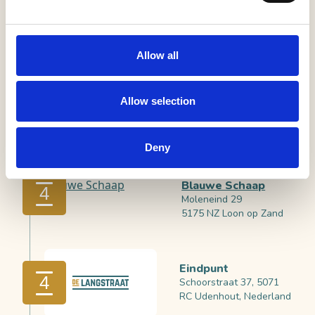
5175 PB Loon op Zand
Eetcafé
Allow all
De
Rustende
3
Jager
Allow selection
(infopunt)
Oude Bosschebaan 11
5074 RC Biezenmortel
Deny
Uitspanning 't
Blauwe Schaap
4
Moleneind 29
5175 NZ Loon op Zand
Eindpunt
4
Schoorstraat 37, 5071
RC Udenhout, Nederland