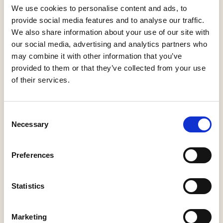
verrekijker mee, smeer je in tegen muggen en teken en
We use cookies to personalise content and ads, to
draag rubberlaarzen, want het kan ook hartje zomer
provide social media features and to analyse our traffic.
behoorlijk nat zijn in De Brand. Zorg voor een goed
We also share information about your use of our site with
opgeladen telefoon met
de IVN routes wandelapp
erop als
our social media, advertising and analytics partners who
je het leuk vindt om tijdens de wandeling via je telefoon
may combine it with other information that you’ve
informatie te lezen of af teluisteren over het gebied en de
provided to them or that they’ve collected from your use
flora en fauna die je er kunt tegenkomen.
of their services.
ROUTES EN TIPS
Consent
Necessary
Selection
Startpunt
1
Schoorstraat 37, 5071
Preferences
RC Udenhout, Nederland
Statistics
Natuurpoort
Van Loon
2
Marketing
Kloosterstraat 119