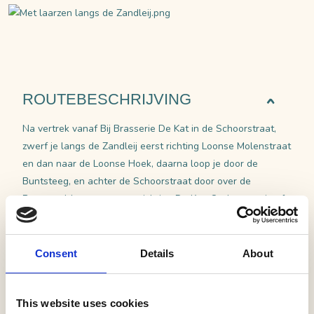
ROUTEBESCHRIJVING
Na vertrek vanaf Bij Brasserie De Kat in de Schoorstraat,
zwerf je langs de Zandleij eerst richting Loonse Molenstraat
en dan naar de Loonse Hoek, daarna loop je door de
Buntsteeg, en achter de Schoorstraat door over de
Baronsvelden weer terug richting De Kat. Onderweg zie of
hoor je waarschijnlijk (in de zomerperiode) de boomkikkers,
misschien zie je reeën en je hoort de buizerd miauwen hoog
in de lucht. In de herfst kun je je juist weer tegoed doen aan
Consent
Details
About
de grote variatie aan paddenstoelen en heerlijk uitwaaien.
Voor meer wandelplezier bereid je je goed voor: neem een
This website uses cookies