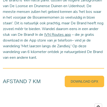
De Brand is 'een natte parel' tussen de hogere zandgronden
van De Loonse en Drunense Duinen en Udenhout. De
meeste mensen zullen het gebied kennen als 'het bos waar
in het voorjaar de Bosannemomen zo veelvuldig in bloei
staan'. Dit is natuurlijk ook prachtig, maar De Brand heeft nog
zoveel méér te bieden. Wandel daarom eens in een ander
stuk van De Brand! In de
IVN Routes app
– die je gratis
download in de App store van je telefoon– vind je de
wandeling 'Met laarzen langs de Zandleij.' Op deze
wandeling van 6 kilometer ontdek je natuurgebied De Brand
van een andere kant.
AFSTAND 7 KM
DOWNLOAD GPX