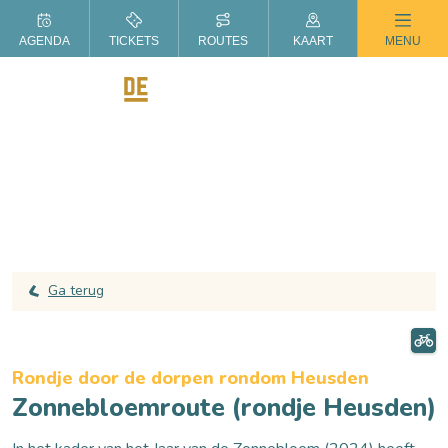
ZOMER IN DE LANGSTRAAT
AGENDA
TICKETS
ROUTES
KAART
MENU
Ga terug
Rondje door de dorpen rondom Heusden
Zonnebloemroute (rondje Heusden)