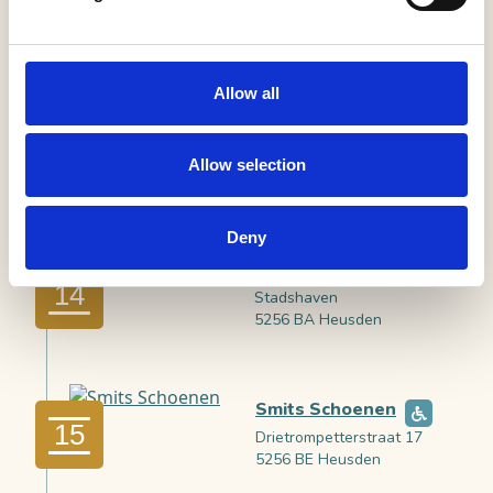
Volg de knooppunten
41
82
01
Allow all
Voormalig stadhuis
Heusden (TIP)
13
Pelsestraat 17
Allow selection
5256 AT Heusden
Deny
Rondvaart Wiljo
14
Stadshaven
5256 BA Heusden
Smits Schoenen
15
Drietrompetterstraat 17
5256 BE Heusden