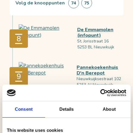
Volg de knooppunten
74
75
De Emmamolen
(infopunt)
8
St. Jorisstraat 16
5253 BL Nieuwkuijk
Pannekoekenhuis
D'n Berepot
9
Nieuwkuijksestraat 102
5253 AJ Nieuwkuijk
De Hoge Heide -
Consent
Details
About
Activiteiten
10
De Hoge Heide 2
5251 LA Vlijmen
This website uses cookies