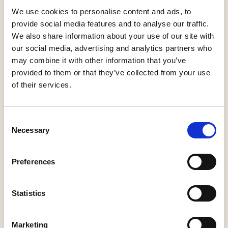
We use cookies to personalise content and ads, to
De Hoge Heide -
provide social media features and to analyse our traffic.
Eten en drinken
11
We also share information about your use of our site with
De Hoge Heide 2
5251 LA Vlijmen
our social media, advertising and analytics partners who
may combine it with other information that you’ve
provided to them or that they’ve collected from your use
of their services.
93
58
57
43
Volg de
knooppunten
42
Consent
Necessary
Selection
Conferentiecentrum
Preferences
Abdijhof
12
Mariënkroon
Abdijlaan 8
Statistics
5253 VP Nieuwkuijk
Marketing