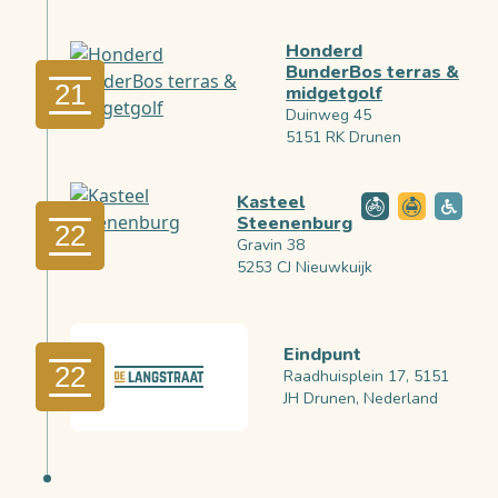
Honderd
BunderBos terras &
21
midgetgolf
Duinweg 45
5151 RK Drunen
Kasteel
Steenenburg
22
Gravin 38
5253 CJ Nieuwkuijk
Eindpunt
22
Raadhuisplein 17, 5151
JH Drunen, Nederland