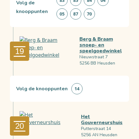
83
85
84
04
Volg de
knooppunten
05
87
70
Berg & Braam
snoep- en
19
speelgoedwinkel
Nieuwstraat 7
5256 BB Heusden
Volg de knooppunten
14
Het
Gouverneurshuis
20
Putterstraat 14
5256 AN Heusden