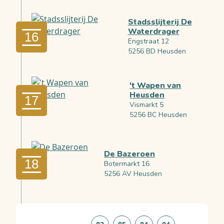
Stadsslijterij De
Waterdrager
16
Engstraat 12
5256 BD Heusden
't Wapen van
Heusden
17
Vismarkt 5
5256 BC Heusden
De Bazeroen
18
Botermarkt 16
5256 AV Heusden