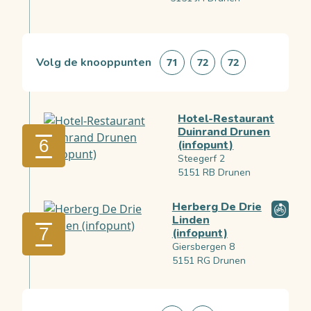
Volg de knooppunten
71
72
72
Hotel-Restaurant
Duinrand Drunen
6
(infopunt)
Steegerf 2
5151 RB Drunen
Herberg De Drie
Linden
7
(infopunt)
Giersbergen 8
5151 RG Drunen