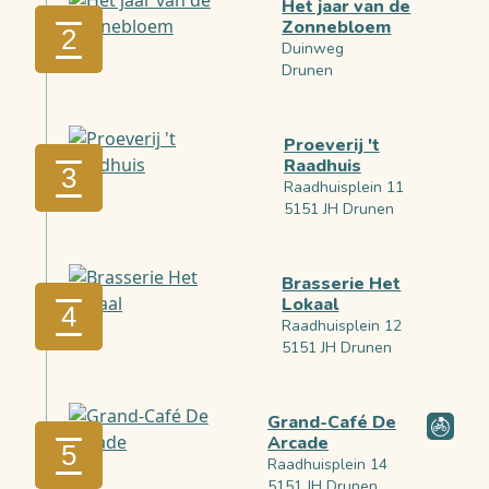
Het jaar van de
Zonnebloem
2
Duinweg
Drunen
Proeverij 't
Raadhuis
3
Raadhuisplein 11
5151 JH Drunen
Brasserie Het
Lokaal
4
Raadhuisplein 12
5151 JH Drunen
Grand-Café De
Arcade
5
Raadhuisplein 14
5151 JH Drunen