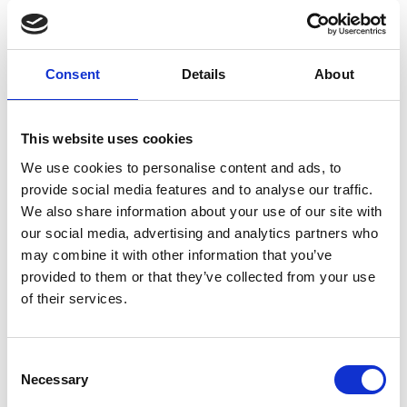
en bieden alles wat nodig is voor een ontspannen verblijf,
terwijl het echte buitengevoel gewoon blijft bestaan. De
Smulhoeve is aangesloten bij FarmCamps, en dus 100%
Consent
Details
About
kidsproof. De tenten hebben allemaal eigen sanitair en zijn
voorzien van echte bedden.
This website uses cookies
’s Ochtends wakker worden met het geluid van dieren op
de achtergrond, kinderen die meteen naar buiten rennen
We use cookies to personalise content and ads, to
om de pony’s te begroeten of samen ontbijten in de frisse
provide social media features and to analyse our traffic.
ochtendlucht, het hoort allemaal bij de charme van een
We also share information about your use of our site with
verblijf op de boerderij. Overdag is er van alles te beleven,
our social media, advertising and analytics partners who
van dieren knuffelen tot pony- of alpaca-wandelingen, en
may combine it with other information that you’ve
’s avonds is het heerlijk ontspannen bij de tent.
provided to them or that they’ve collected from your use
of their services.
De Smulhoeve een ideale plek voor gezinnen,
natuurliefhebbers en iedereen die op zoek is naar een
bijzondere overnachting in het Brabantse buitengebied.
Consent
Necessary
Selection
OVERNACHTEN BIJ DE SMULHOEVE