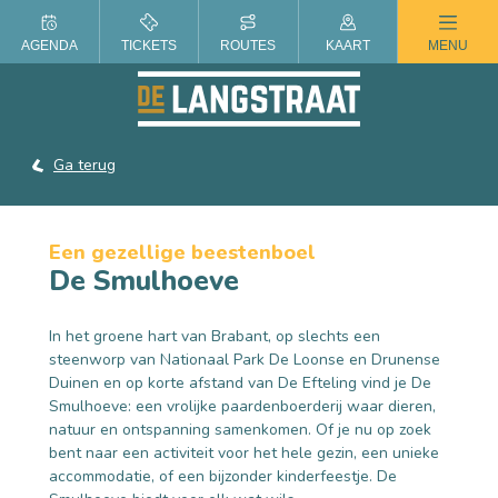
ZOMER IN DE LANGSTRAAT
AGENDA
TICKETS
ROUTES
KAART
MENU
Ga terug
Een gezellige beestenboel
De Smulhoeve
In het groene hart van Brabant, op slechts een
steenworp van Nationaal Park De Loonse en Drunense
Duinen en op korte afstand van De Efteling vind je De
Smulhoeve: een vrolijke paardenboerderij waar dieren,
natuur en ontspanning samenkomen. Of je nu op zoek
bent naar een activiteit voor het hele gezin, een unieke
accommodatie, of een bijzonder kinderfeestje. De