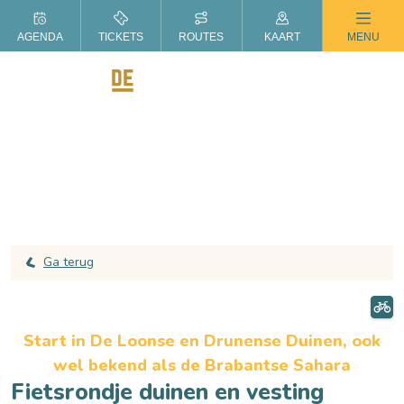
ZOMER IN DE LANGSTRAAT
AGENDA
TICKETS
ROUTES
KAART
MENU
Ga terug
Start in De Loonse en Drunense Duinen, ook
wel bekend als de Brabantse Sahara
Fietsrondje duinen en vesting