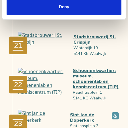
Banketbakkerij
PartyVlaai Waalwijk
Deny
20
Grotestraat 219
5141 JS Waalwijk
Stadsbrouwerij St.
Crispijn
21
Winterdijk 10
5141 KE Waalwijk
Schoenenkwartier:
museum,
schoenenlab en
22
kenniscentrum (TIP)
Raadhuisplein 1
5141 KG Waalwijk
Sint Jan de
Doperkerk
23
Sint Jansplein 2