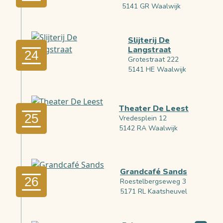
5141 GR Waalwijk
Slijterij De
Langstraat
24
Grotestraat 222
5141 HE Waalwijk
Theater De Leest
25
Vredesplein 12
5142 RA Waalwijk
Grandcafé Sands
26
Roestelbergseweg 3
5171 RL Kaatsheuvel