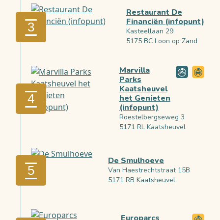
Restaurant De
Financiën (infopunt)
3
Kasteellaan 29
5175 BC Loon op Zand
Marvilla
Parks
Kaatsheuvel
4
het Genieten
(infopunt)
Roestelbergseweg 3
5171 RL Kaatsheuvel
De Smulhoeve
5
Van Haestrechtstraat 15B
5171 RB Kaatsheuvel
Europarcs