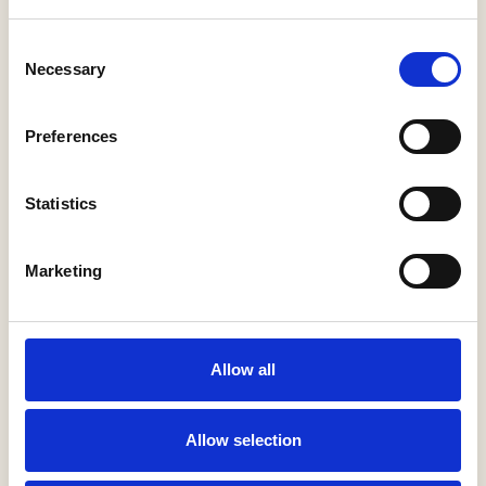
5253 AJ Nieuwkuijk
Consent
Necessary
Het Huis van
Selection
Waalwijk
17
Raadhuisplein 2
Preferences
5141 KG Waalwijk
Statistics
Hotel-Restaurant
D'n Dries
18
Duinweg 65
Marketing
5151 RK Drunen
Hotel-Restaurant
Duinrand Drunen
Allow all
19
(infopunt)
Steegerf 2
5151 RB Drunen
Allow selection