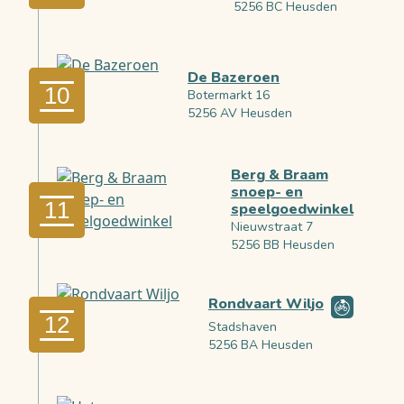
5256 BC Heusden
De Bazeroen
10
Botermarkt 16
5256 AV Heusden
Berg & Braam
snoep- en
11
speelgoedwinkel
Nieuwstraat 7
5256 BB Heusden
Rondvaart Wiljo
12
Stadshaven
5256 BA Heusden