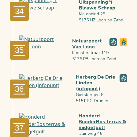
Uitspanning 't
Blauwe Schaap
34
Moleneind 29
5175 NZ Loon op Zand
Natuurpoort
Van Loon
35
Kloosterstraat 119
5175 PB Loon op Zand
Herberg De Drie
Linden
36
(infopunt)
Giersbergen 8
5151 RG Drunen
Honderd
BunderBos terras &
37
midgetgolf
Duinweg 45