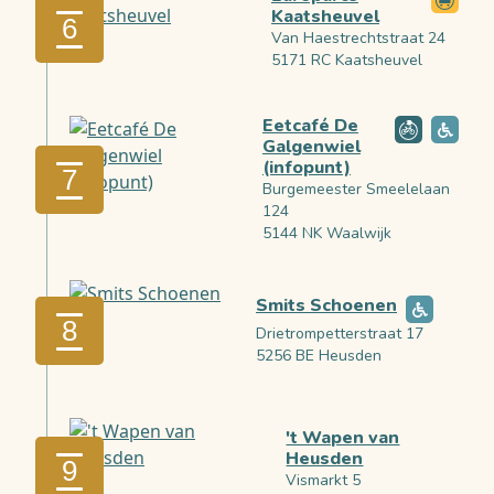
Kaatsheuvel
6
Van Haestrechtstraat 24
5171 RC Kaatsheuvel
Eetcafé De
Galgenwiel
(infopunt)
7
Burgemeester Smeelelaan
124
5144 NK Waalwijk
Smits Schoenen
8
Drietrompetterstraat 17
5256 BE Heusden
't Wapen van
Heusden
9
Vismarkt 5