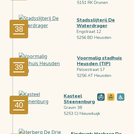
5151 RK Drunen
Stadsslijterij De
Waterdrager
38
Engstraat 12
5256 BD Heusden
Voormalig stadhuis
Heusden (TIP)
39
Pelsestraat 17
5256 AT Heusden
Kasteel
Steenenburg
40
Gravin 38
5253 CJ Nieuwkuijk