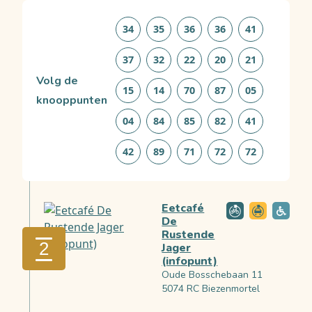
34
35
36
36
41
37
32
22
20
21
Volg de
15
14
70
87
05
knooppunten
04
84
85
82
41
42
89
71
72
72
Eetcafé
De
Rustende
2
Jager
(infopunt)
Oude Bosschebaan 11
5074 RC Biezenmortel