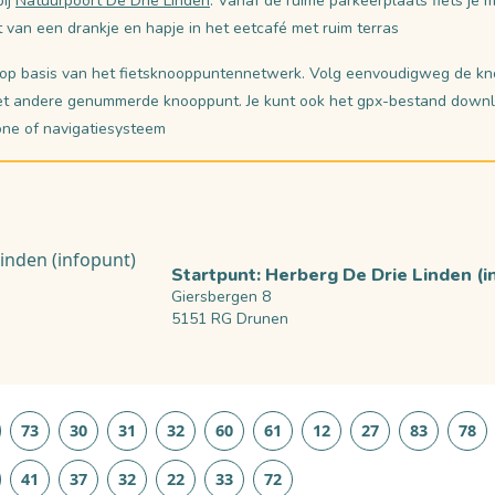
bij
Natuurpoort De Drie Linden
. Vanaf de ruime parkeerplaats fiets je 
t van een drankje en hapje in het eetcafé met ruim terras
et op basis van het fietsknooppuntennetwerk. Volg eenvoudigweg de 
het andere genummerde knooppunt. Je kunt ook het gpx-bestand downl
one of navigatiesysteem
Startpunt: Herberg De Drie Linden (i
Giersbergen 8
5151 RG Drunen
73
30
31
32
60
61
12
27
83
78
41
37
32
22
33
72