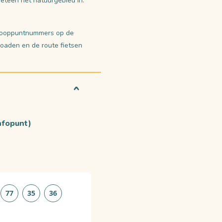
meteen het natuurgebied in.
knooppuntnummers op de
oaden en de route fietsen
nfopunt)
77
35
36