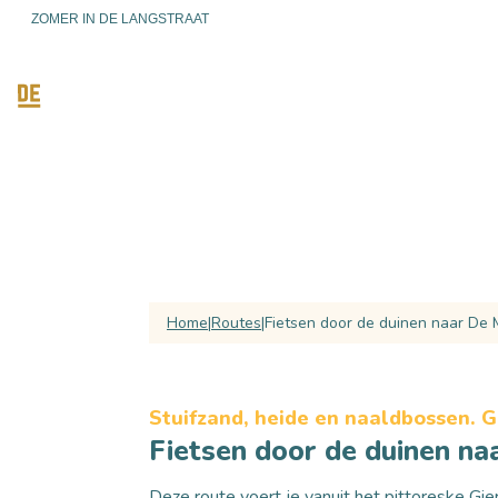
ZOMER IN DE LANGSTRAAT
ONTDEKKEN
ACTIEF ZIJ
Home
Routes
Fietsen door de duinen naar De M
Stuifzand, heide en naaldbossen. G
Fietsen door de duinen na
Deze route voert je vanuit het pittoreske G