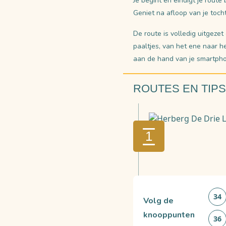
Je begint en eindigt je route 
Geniet na afloop van je toch
De route is volledig uitgez
paaltjes, van het ene naar 
aan de hand van je smartph
ROUTES EN TIPS
1
34
Volg de
knooppunten
36