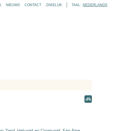
S
NIEUWS
CONTACT
ZAKELIJK
TAAL:
NEDERLANDS
ENDA
TICKETS
ROUTES
KAART
ZOEKEN
p Zand, Helvoirt en Cromvoirt. Een fijne