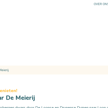
OVER ON
N
PLAN JE BEZOEK
PRAKTISCHE INFO
AG
eierij
enieten!
ar De Meierij
iersbergen dwars door
De Loonse en Drunense Duinen
naar Loon o