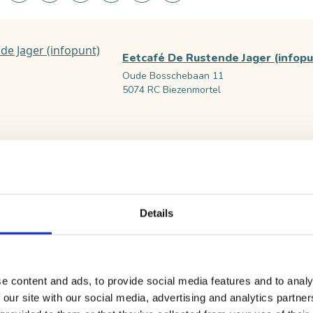
Eetcafé De Rustende Jager (infopu
Oude Bosschebaan 11
5074 RC Biezenmortel
Het Witte Kasteel
Kasteellaan 17
5175 BC Loon op Zand
Details
Restaurant De Financiën (infopunt)
Kasteellaan 29
5175 BC Loon op Zand
e content and ads, to provide social media features and to analy
 our site with our social media, advertising and analytics partn