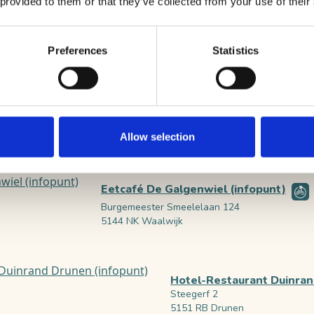
 provided to them or that they’ve collected from your use of their
Europarcs Kaatsheuvel
Van Haestrechtstraat 24
5171 RC Kaatsheuvel
Preferences
Statistics
De Smulhoeve
Van Haestrechtstraat 15B
5171 RB Kaatsheuvel
Allow selection
Eetcafé De Galgenwiel (infopunt)
Burgemeester Smeelelaan 124
5144 NK Waalwijk
Hotel-Restaurant Duinran
Steegerf 2
5151 RB Drunen