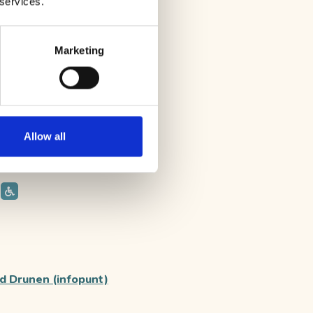
 services.
Marketing
Allow all
d Drunen (infopunt)