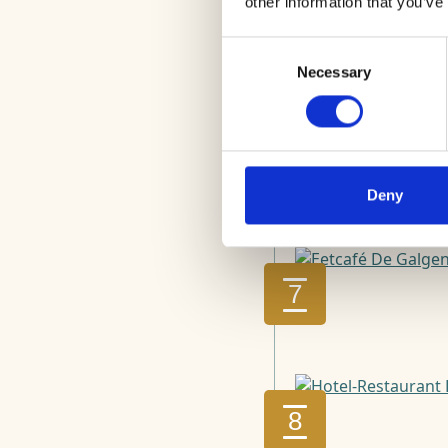
other information that you’ve
5
Consent
Necessary
Selection
6
Deny
7
8