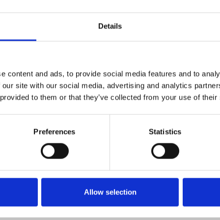
Ontdek de omgeving
Gelegen in Kaatsheuvel, op korte afstand van 
Details
Duinen, is Grand Café Sands eenvoudig te comb
Ideaal als tussenstop of als gezellige afsluitin
Ook bieden ze een wandel en fietsverhuur aan
e content and ads, to provide social media features and to analy
ontdekken. Ben je op zoek naar fietsverhuur in
 our site with our social media, advertising and analytics partn
natuur of een actief uitstapje met het gezin? B
 provided to them or that they’ve collected from your use of their
ideale fiets voor jouw route door de prachtige
Drunense Duinen en het Brabantse landschap. Va
op de fiets en begint jouw avontuur.
Preferences
Statistics
Allow selection