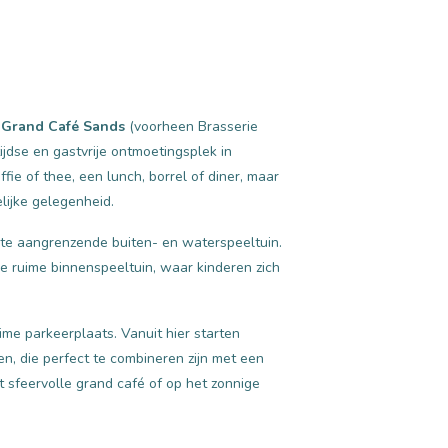
t
Grand Café Sands
(voorheen Brasserie
ijdse en gastvrije ontmoetingsplek in
ie of thee, een lunch, borrel of diner, maar
elijke gelegenheid.
grote aangrenzende buiten- en waterspeeltuin.
de ruime binnenspeeltuin, waar kinderen zich
me parkeerplaats. Vanuit hier starten
n, die perfect te combineren zijn met een
t sfeervolle grand café of op het zonnige