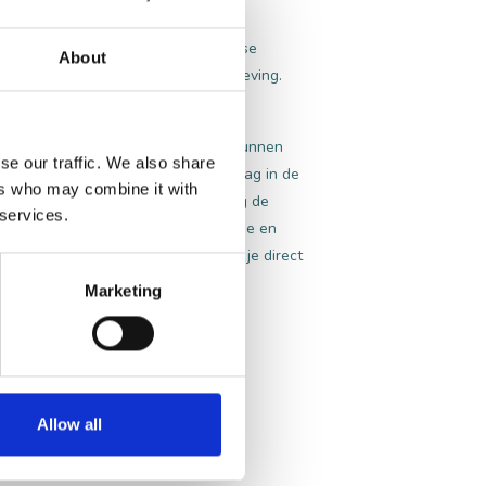
De Efteling en de Loonse en Drunense
About
ineren met een dagje uit in de omgeving.
g van een dag vol indrukken.
 om zo de omgeving extra goed te kunnen
se our traffic. We also share
 Kaatsheuvel voor een ontspannen dag in de
ers who may combine it with
ij Grandcafé Sands huur je eenvoudig de
 services.
 omgeving van Kaatsheuvel, de Loonse en
nuit ons gastvrije grandcafé stap je direct
Marketing
Allow all