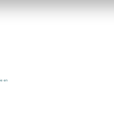
ie en
e