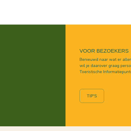
VOOR BEZOEKERS
Benieuwd naar wat er allem
wil je daarover graag persoo
Toeristische Informatiepunt
TIP'S