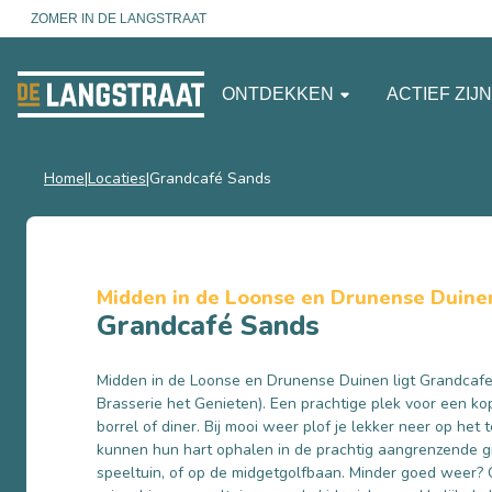
ZOMER IN DE LANGSTRAAT
ONTDEKKEN
ACTIEF ZIJ
Home
Locaties
Grandcafé Sands
Midden in de Loonse en Drunense Duine
Grandcafé Sands
Midden in de Loonse en Drunense Duinen ligt Grandcaf
Brasserie het Genieten). Een prachtige plek voor een kopj
borrel of diner. Bij mooi weer plof je lekker neer op het 
kunnen hun hart ophalen in de prachtig aangrenzende gr
speeltuin, of op de midgetgolfbaan. Minder goed weer? 