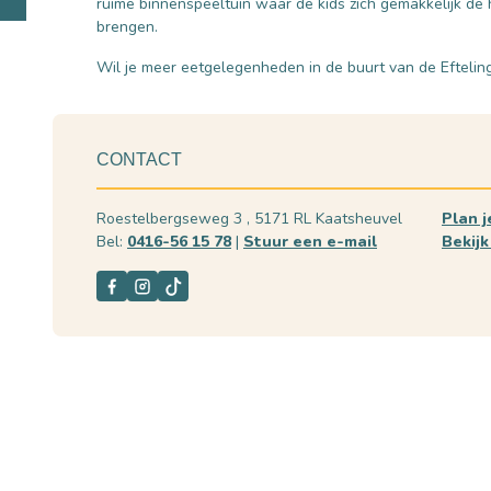
ruime binnenspeeltuin waar de kids zich gemakkelijk de
brengen.
Wil je meer eetgelegenheden in de buurt van de Eftelin
CONTACT
Roestelbergseweg 3 , 5171 RL Kaatsheuvel
Plan j
Bel:
0416-56 15 78
|
Stuur een e-mail
Bekijk