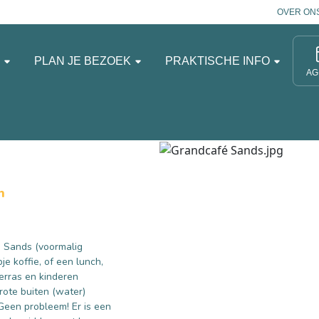
OVER ON
N
PLAN JE BEZOEK
PRAKTISCHE INFO
AG
n
e Sands (voormalig
e koffie, of een lunch,
terras en kinderen
ote buiten (water)
Geen probleem! Er is een