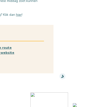
 hele middag zoet kunnen
g? Klik dan
hier
!
e route
 website