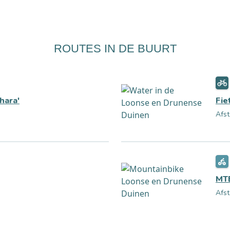
ROUTES IN DE BUURT
hara'
Fie
Afst
MTB
Afst