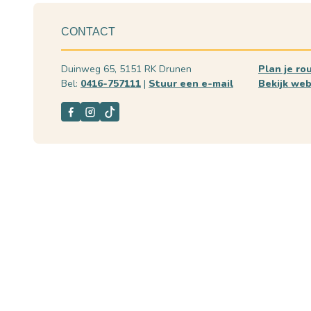
CONTACT
Duinweg 65, 5151 RK Drunen
Plan je ro
Bel:
0416-757111
|
Stuur een e-mail
Bekijk web