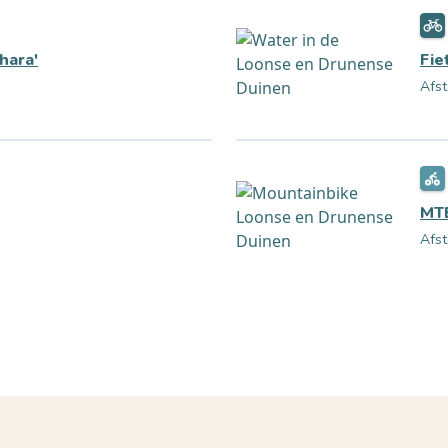
hara'
Fie
Afst
MTB
Afst