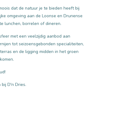
oois dat de natuur je te bieden heeft bij
srijke omgeving aan de Loonse en Drunense
te lunchen, borrelen of dineren.
sfeer met een veelzijdig aanbod aan
nijen tot seizoensgebonden specialiteiten,
terras en de ligging midden in het groen
 komen.
ud!
 bij D'n Dries.