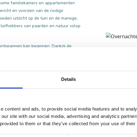
ruime familiekamers en appartementen
ericht en voorzien van de nodige
s bieden uitzicht op de tuin en de manege,
en liefhebbers van paarden en natuur volop
ag ontspannen kan beginnen. Dankzij de
r wandel- en fietstochten in de omgeving, of
n en de Efteling te ontdekken.
 alle rust en ruimte die de natuur biedt.
Details
e content and ads, to provide social media features and to analy
 our site with our social media, advertising and analytics partn
Ontdek de omgeving
 provided to them or that they’ve collected from your use of their
De ligging van D’n Dries maakt het een ideaal s