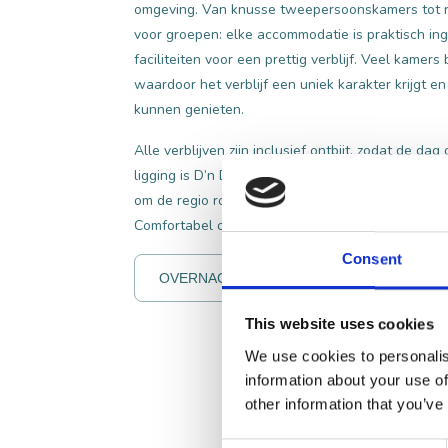
omgeving. Van knusse tweepersoonskamers tot 
voor groepen: elke accommodatie is praktisch ing
faciliteiten voor een prettig verblijf. Veel kamer
waardoor het verblijf een uniek karakter krijgt 
kunnen genieten.
Alle verblijven zijn inclusief ontbijt, zodat de d
ligging is D’n Dries ook het ideale startpunt voo
om de regio rondom de Loonse en Drunense Duine
Comfortabel overnachten midden in het groen, met
Consent
OVERNACHTEN BIJ D'N DRIES
This website uses cookies
We use cookies to personalis
information about your use of
other information that you’ve