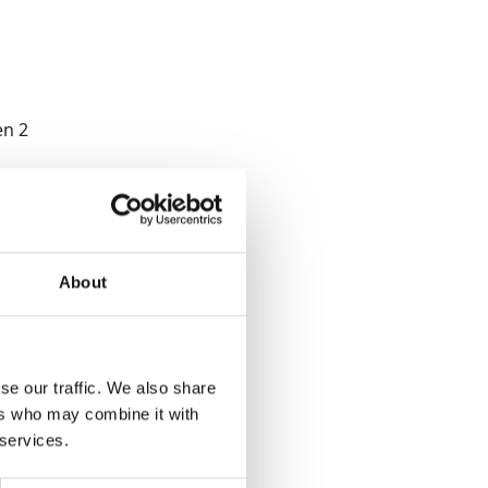
About
se our traffic. We also share
ers who may combine it with
 services.
tart- of eindpunt voor wandel- en