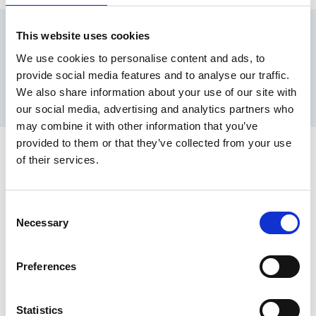
Gemeente Heusden is heerlijk divers
This website uses cookies
We use cookies to personalise content and ads, to
Van de pracht en praal in historische vestingstad Heusden tot
provide social media features and to analyse our traffic.
interactieve games in Vlijmen en de leukste restaurants. Ontdek
We also share information about your use of our site with
wat er te doen is in Heusden:
our social media, advertising and analytics partners who
may combine it with other information that you’ve
provided to them or that they’ve collected from your use
of their services.
6. Een historisch juweel: Het Gouverneurshuis
Ontdek dit pareltje in Heusden Vesting: Het
Consent
Gouverneurshuis is een indrukwekkend gebouw en
Necessary
Selection
herbergt een verrassend museum dat het verhaal van
Heusden vertelt. Daarnaast bieden zij een divers cultureel
programma én is het de perfecte plek voor een heerlijke
Preferences
lunch. Mis deze unieke ervaring niet en laat je verrassen
door de rijke geschiedenis en cultuur.
Statistics