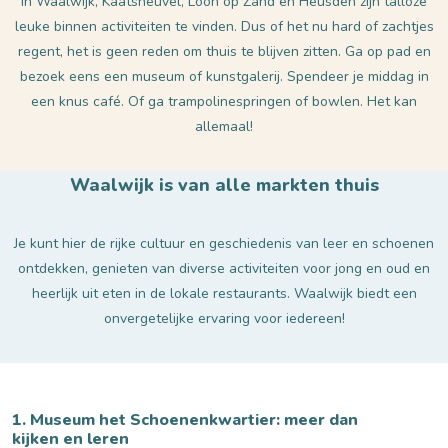
In Waalwijk, Kaatsheuvel, Loon op Zand en Heusden zijn talloze
leuke binnen activiteiten te vinden. Dus of het nu hard of zachtjes
regent, het is geen reden om thuis te blijven zitten. Ga op pad en
bezoek eens een museum of kunstgalerij. Spendeer je middag in
een knus café. Of ga trampolinespringen of bowlen. Het kan
allemaal!​
Waalwijk is van alle markten thuis
Je kunt hier de rijke cultuur en geschiedenis van leer en schoenen
ontdekken, genieten van diverse activiteiten voor jong en oud en
heerlijk uit eten in de lokale restaurants. Waalwijk biedt een
onvergetelijke ervaring voor iedereen!
1. Museum het Schoenenkwartier: meer dan
kijken en leren