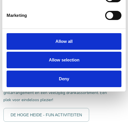
HET GOUVERNEURSHUIS
Marketing
Allow all
7. Eat, play, drink bij De Hoge Heide
Voor wie van spelletjes houdt is De Hoge Heide in Vlijmen
Allow selection
een ideale locatie. Duik in de wereld van interactieve
spellen voor een unieke ervaring: speel een portje
interactieve darts, bowling of neem plaats aan de sjoelbar.
Deny
Ook kun je hier terecht voor borrelbites, een
grillarrangement en een veelzijdig drankassortiment. Een
plek voor eindeloos plezier!
DE HOGE HEIDE - FUN ACTIVITEITEN