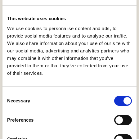
't Wapen van
Heusden
4
This website uses cookies
Vismarkt 5
5256 BC Heusden
We use cookies to personalise content and ads, to
provide social media features and to analyse our traffic.
We also share information about your use of our site with
Rondvaart Wiljo
our social media, advertising and analytics partners who
5
may combine it with other information that you’ve
Stadshaven
5256 BA Heusden
provided to them or that they’ve collected from your use
of their services.
Berg & Braam
snoep- en
Consent
6
speelgoedwinkel
Necessary
Selection
Nieuwstraat 7
5256 BB Heusden
Preferences
De Bazeroen
7
Botermarkt 16