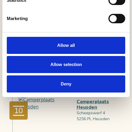
Statistics
5256 AV Heusden
Marketing
Het
Gouverneurshuis
8
Putterstraat 14
5256 AN Heusden
Allow all
Voormalig stadhuis
Allow selection
Heusden (TIP)
9
Pelsestraat 17
5256 AT Heusden
Deny
Camperplaats
Heusden
10
Scheepswerf 4
5256 PL Heusden