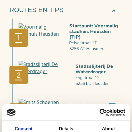
ROUTES EN TIPS
Startpunt: Voormalig
stadhuis Heusden
1
(TIP)
Pelsestraat 17
5256 AT Heusden
Stadsslijterij De
Waterdrager
2
Engstraat 12
5256 BD Heusden
Smits Schoenen
3
Drietrompetterstraat 17
5256 BE Heusden
Consent
Details
About