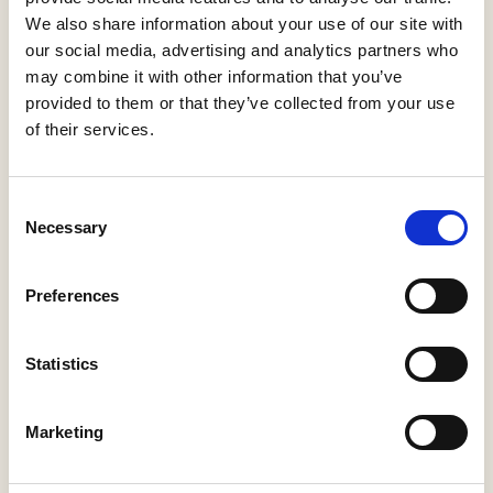
We also share information about your use of our site with
our social media, advertising and analytics partners who
ROUTES EN TIPS
may combine it with other information that you’ve
provided to them or that they’ve collected from your use
of their services.
Startpunt
1
Oranjeplein 6, 5175 BE
Loon op Zand, Nederland
Consent
Necessary
Selection
Preferences
37
32
22
33
72
Volg de
34
35
36
36
11
knooppunten
Statistics
52
55
53
51
23
Marketing