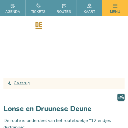
ZOMER IN DE LANGSTRAAT
AGENDA
TICKETS
ROUTES
KAART
MENU
Ga terug
Lonse en Druunese Deune
De route is onderdeel van het routeboekje "12 endjes
durtrappe".