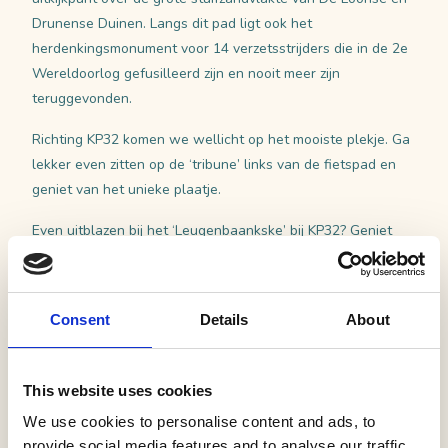
Drunense Duinen. Langs dit pad ligt ook het
herdenkingsmonument voor 14 verzetsstrijders die in de 2e
Wereldoorlog gefusilleerd zijn en nooit meer zijn
teruggevonden.
Richting KP32 komen we wellicht op het mooiste plekje. Ga
lekker even zitten op de ‘tribune’ links van de fietspad en
geniet van het unieke plaatje.
Even uitblazen bij het ‘Leugenbaankske’ bij KP32? Geniet
van het vergezicht en maak een gezellig praatje. Tip: geloof
niet alles! Vervolgens fietsen we terug naar Loon op Zand,
KP37, of Kaatsheuvel. Tussen KP11 en KP52 fiets je tussen
Consent
Details
About
Villa Pardoes en de Efteling door naar Kaatsheuvel.
Mooi tochtje gehad? Dan ben je vast toe aan iets lekkers! In
This website uses cookies
de centra van Kaatsheuvel of Loon op Zand verwennen we
je graag met onze gastvrijheid en een hapje en drankje.
We use cookies to personalise content and ads, to
Geniet ervan!
provide social media features and to analyse our traffic.