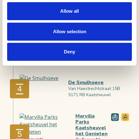
Europarcs
Kaatsheuvel
2
Allow all
Van Haestrechtstraat 24
5171 RC Kaatsheuvel
Allow selection
Grandcafé Sands
3
Roestelbergseweg 3
Deny
5171 RL Kaatsheuvel
De Smulhoeve
4
Van Haestrechtstraat 15B
5171 RB Kaatsheuvel
Marvilla
Parks
Kaatsheuvel
5
het Genieten