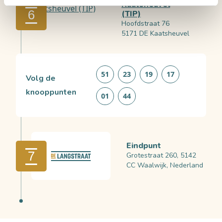
Kaatsheuvel
6
(TIP)
Hoofdstraat 76
5171 DE Kaatsheuvel
51
23
19
17
Volg de
knooppunten
01
44
Eindpunt
7
Grotestraat 260, 5142
CC Waalwijk, Nederland