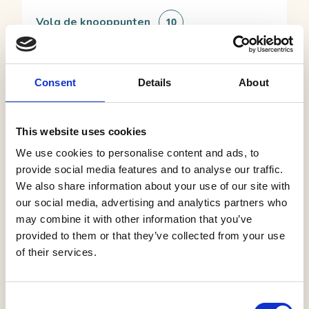
Volg de knooppunten
10
Schoenenkwartier:
Consent
Details
About
museum,
schoenenlab en
2
kenniscentrum (TIP)
Raadhuisplein 1
This website uses cookies
5141 KG Waalwijk
We use cookies to personalise content and ads, to
provide social media features and to analyse our traffic.
Grand Café
We also share information about your use of our site with
Wijckers
3
our social media, advertising and analytics partners who
Markt 2
may combine it with other information that you’ve
5141 GP Waalwijk
provided to them or that they’ve collected from your use
of their services.
Banketbakkerij
PartyVlaai Waalwijk
4
Grotestraat 219
Consent