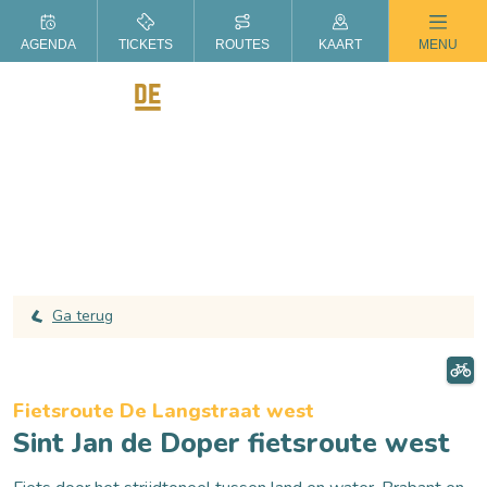
ZOMER IN DE LANGSTRAAT
AGENDA
TICKETS
ROUTES
KAART
MENU
Ga terug
Fietsroute De Langstraat west
Sint Jan de Doper fietsroute west