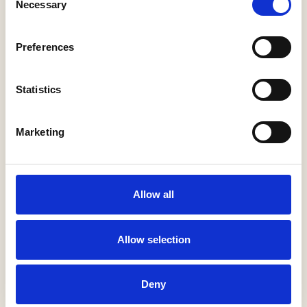
5141 JS Waalwijk
Necessary
Selection
Preferences
08
18
45
16
11
Statistics
02
36
75
13
48
Volg de
knooppunten
29
28
27
49
25
Marketing
24
Allow all
Kapel
Vossenberg
5
Allow selection
Antoniusstraat 1
5171 DA Kaatsheuvel
Deny
Primera