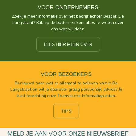
VOOR ONDERNEMERS
Zoek je meer informatie over het bedrijf achter Bezoek De
Langstraat? Klik op de button en kom alles te weten over
ons wat wij doen.
LEES HIER MEER OVER
VOOR BEZOEKERS
Benieuwd naar wat er allemaal te beleven valt in De
Langstraat en wil je daarover graag persoonlijk advies? Je
kunt terecht bij onze Toeristische Informatiepunten.
TIP'S
MELD JE AAN VOOR ONZE NIEUWSBRIEF