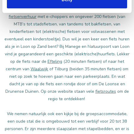
Na de hotelkamers komen we bij de voormalige feestzaal aan.
Deze ruimte heeft inmiddels plaatsgemaakt voor een
fietsenverhuur
met e-choppers en ongeveer 200 fietsen (van
MTB’s tot stadsfietsen, van tandems tot bakfietsen, van
kinderfietsen tot (elektrische) fietsen voor volwassenen met
eventueel een kinderstoeltje). Dus wil je een keer een fiets huren
als je in Loon op Zand bent? Bij Manege en Natuurpoort van Loon
vind je gegarandeerd een geschikte (elektrische)huurfiets. Lekker
op de fiets naar de
Efteling
(20 minuten fietsen) of naar het
centrum van
Waalwijk
of Tilburg (beiden 35 minuten fietsen) om
niet op zoek te hoeven gaan naar een parkeerplaats. En wat
dacht je van op de fiets een rondje door of om De Loonse en
Drunense Duinen. Op onze website staan vele
fietsroutes
om de
regio te ontdekken!
We nemen natuurlijk ook een kijkje bij de groepsaccommodatie,
een oude stal die is omgebouwd tot een verblijf voor 20 tot 38
personen. Er zijn meerdere slaapzalen met stapelbedden, en er is