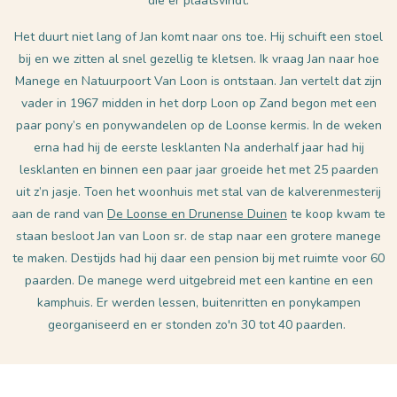
die er plaatsvindt.
Het duurt niet lang of Jan komt naar ons toe. Hij schuift een stoel
bij en we zitten al snel gezellig te kletsen. Ik vraag Jan naar hoe
Manege en Natuurpoort Van Loon is ontstaan. Jan vertelt dat zijn
vader in 1967 midden in het dorp Loon op Zand begon met een
paar pony’s en ponywandelen op de Loonse kermis. In de weken
erna had hij de eerste lesklanten Na anderhalf jaar had hij
lesklanten en binnen een paar jaar groeide het met 25 paarden
uit z’n jasje. Toen het woonhuis met stal van de kalverenmesterij
aan de rand van
De Loonse en Drunense Duinen
te koop kwam te
staan besloot Jan van Loon sr. de stap naar een grotere manege
te maken. Destijds had hij daar een pension bij met ruimte voor 60
paarden. De manege werd uitgebreid met een kantine en een
kamphuis. Er werden lessen, buitenritten en ponykampen
georganiseerd en er stonden zo'n 30 tot 40 paarden.