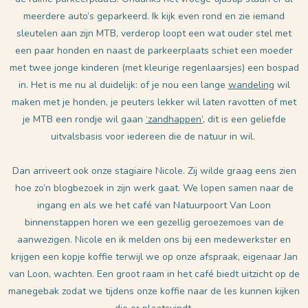
meerdere auto’s geparkeerd. Ik kijk even rond en zie iemand
sleutelen aan zijn MTB, verderop loopt een wat ouder stel met
een paar honden en naast de parkeerplaats schiet een moeder
met twee jonge kinderen (met kleurige regenlaarsjes) een bospad
in. Het is me nu al duidelijk: of je nou een lange
wandeling
wil
maken met je honden, je peuters lekker wil laten ravotten of met
je MTB een rondje wil gaan
‘zandhappen’
, dit is een geliefde
uitvalsbasis voor iedereen die de natuur in wil.
Dan arriveert ook onze stagiaire Nicole. Zij wilde graag eens zien
hoe zo’n blogbezoek in zijn werk gaat. We lopen samen naar de
ingang en als we het café van Natuurpoort Van Loon
binnenstappen horen we een gezellig geroezemoes van de
aanwezigen. Nicole en ik melden ons bij een medewerkster en
krijgen een kopje koffie terwijl we op onze afspraak, eigenaar Jan
van Loon, wachten. Een groot raam in het café biedt uitzicht op de
manegebak zodat we tijdens onze koffie naar de les kunnen kijken