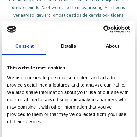
drinken. Sinds 2024 wordt op Hemelvaartsdag ‘Van Loons
verjaardag’ gevierd, omdat destijds de kermis ook tijdens
Hemelvaart was. Jan wil er jaarlijks een feestelijke dag van maken
met terras, BBQ, oudhollandse spellen en een rondleiding over
het gehele terrein.
Consent
Details
About
Jan stelt voor om nu ook een rondje over het terrein te lopen. We
starten bij het terras. Ik zie een mooi, ruim opgezet terras midden
This website uses cookies
in het groen. Het valt me op dat er geen speeltuin bij is. Dat blijkt
een bewuste keuze: “Kinderen zijn van harte welkom, maar een
We use cookies to personalise content and ads, to
grote speeltuin vinden wij niet passen bij een groot deel van onze
provide social media features and to analyse our traffic.
doelgroep. We hebben wél een aantal leuke oudhollandse
We also share information about your use of our site with
spellen klaarstaan waar groot en klein zich mee kan vermaken.”
our social media, advertising and analytics partners who
Een begrijpelijke keuze en de reacties op de spellen zijn volgens
may combine it with other information that you’ve
provided to them or that they’ve collected from your use
Jan altijd erg positief. Wie houdt er nou niet van een potje
of their services.
(levensgroot) vier-op-een-rij of mens-erger-je-niet? In de
winter wordt het terras omgetoverd tot een knus winterterras