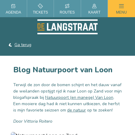
ZOMER IN DE LANGSTRAAT
AGENDA
TICKETS
ROUTES
KAART
MENU
Ga terug
Blog Natuurpoort van Loon
Terwijl de zon door de bomen schijnt en het dauw vanaf
de weilanden opstijgt rijd ik naar Loon op Zand voor mijn
blogafspraak bij
Natuurpoort (en manege) Van Loon
.
Een mooiere dag had ik niet kunnen uitkiezen, de herfst
is mijn favoriete seizoen om
de natuur
op te zoeken!
Door Vittoria Roitero