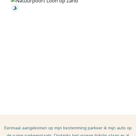
Eenmaal aangekomen op mijn bestemming parkeer ik mijn auto op
de ruime parkeerplaats. Ondanks het vroege tijdstip staan er al