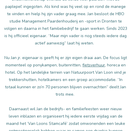
paplepel’ ingegoten. Als kind was hij veel op en rond de manege
te vinden en hielp hij zijn vader graag mee. Jan besloot de HBO
studie Management Paardenhouderij en -sport in Dronten te
volgen en daarna in het familiebedrijf te gaan werken. Sinds 2023
is hij officieel eigenaar. “Maar mijn vader is nog steeds iedere dag
actief aanwezig” laat hij weten.
Nu Jan jr. eigenaar is geeft hij er zijn eigen draai aan. De focus ligt
momenteel op ponykampen, buitenritten,
fietsverhuur
, horeca en
hotel. Op het landelijke terrein van Natuurpoort Van Loon vind je
trekkershutten, hotelkamers en een groep accommodatie. “In
totaal kunnen er zo’n 70 personen blijven overnachten” deelt Jan
trots mee.
Daarnaast wil Jan de bedrijfs- en familiefeesten weer nieuw
leven inblazen en organiseert hij iedere eerste vrijdag van de
maand het ‘Van Loons Stamcafé’ zodat omwonenden een leuke
ontmoetingsplek hebben waar ze samen een drankje kunnen