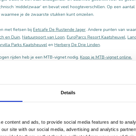
echnisch ‘middelzwaar’ en bevat veel hoogteverschillen. Op een aantal 
e waarmee je de zwaarste stukken kunt omzeilen.
en met fietsen bij
Eetcafe De Rustende Jager
. Andere punten van waarui
ch en Duin
,
Natuurpoort van Loon
,
EuroParcs Resort Kaatsheuvel
,
Land
rvilla Parks Kaatsheuvel
en
Herberg De Drie Linden
.
gen rijden heb je een MTB-vignet nodig.
Koop je MTB-vignet online.
E ROUTES HIER
Details
e content and ads, to provide social media features and to analy
 our site with our social media, advertising and analytics partn