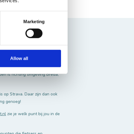
 services.
Marketing
en tot kinderkopjes. Van vlakke
Allow all
ndere kant van de Maas om langs
or Nationaal Park De Loonse en
den is richting omgeving Breda,
s op Strava. Daar zijn dan ook
ing genoeg!
t.nl
zie je welk punt bij jou in de
punten die fietsers en