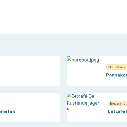
Nieuwkuijk
Pannekoe
Biezenmor
enieten
Eetcafé 