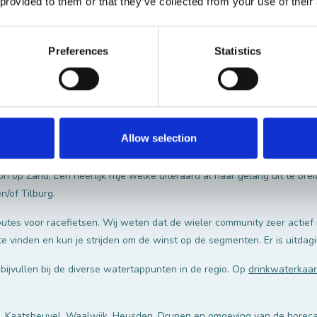
 provided to them or that they’ve collected from your use of their
Preferences
Statistics
ns is regio De Langstraat een heerlijk gebied. Van fijne (snel)fietspad
schillen. En van beschutte plekken tot uitdagende winderige dijken.
Allow selection
t Loon op Zand richting De Moer en Waspik. Via Raamsdonk naar de a
n naar Heusden Vesting te vlammen. Vervolgens rijd je via Vlijmen do
 op Zand. Een heerlijk ritje welke uiteraard al naar gelang uit te brei
/of Tilburg.
utes voor racefietsen. Wij weten dat de wieler community zeer actief i
te vinden en kun je strijden om de winst op de segmenten. Er is uitdag
 bijvullen bij de diverse watertappunten in de regio. Op
drinkwaterkaar
, Kaatsheuvel, Waalwijk, Heusden, Drunen en omgeving van de horeca