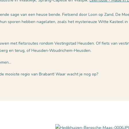
ndustrie in Waalwijk, Sprang-Capelle en Waspik:
Leerroute - Made in 
nende sage van een heuse bende. Fietsend door Loon op Zand, De Moe
un sporen hebben nagelaten, zoals het mysterieuze Witte Kasteel in
uwen met fietsroutes rondom Vestingstad Heusden. Of fiets van vestin
berg en terug, of Heusden-Woudrichem-Heusden.
men...
n de mooiste regio van Brabant! Waar wacht je nog op?