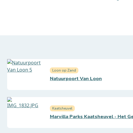
Loon op Zand
Natuurpoort Van Loon
Kaatsheuvel
Marvilla Parks Kaatsheuvel - Het G