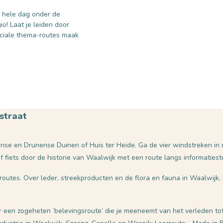
e hele dag onder de
io! Laat je leiden door
eciale thema-routes maak
straat
nse en Drunense Duinen of Huis ter Heide. Ga de vier windstreken in m
Of fiets door de historie van Waalwijk met een route langs informatie
aroutes. Over leder, streekproducten en de flora en fauna in Waalwijk
r een zogeheten ‘belevingsroute’ die je meeneemt van het verleden to