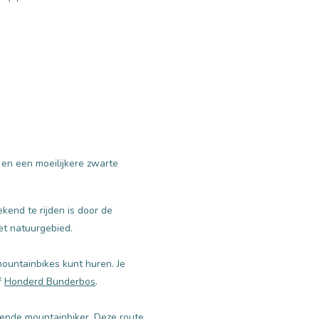
en een moeilijkere zwarte
kend te rijden is door de
et natuurgebied.
mountainbikes kunt huren. Je
f
Honderd Bunderbos
.
fende mountainbiker. Deze route