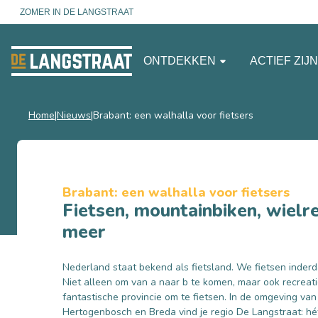
ZOMER IN DE LANGSTRAAT
ONTDEKKEN
ACTIEF ZIJ
Home
Nieuws
Brabant: een walhalla voor fietsers
Brabant: een walhalla voor fietsers
Fietsen, mountainbiken, wielr
meer
Nederland staat bekend als fietsland. We fietsen inderda
Niet alleen om van a naar b te komen, maar ook recreati
fantastische provincie om te fietsen. In de omgeving van 
Hertogenbosch en Breda vind je regio De Langstraat: hét 