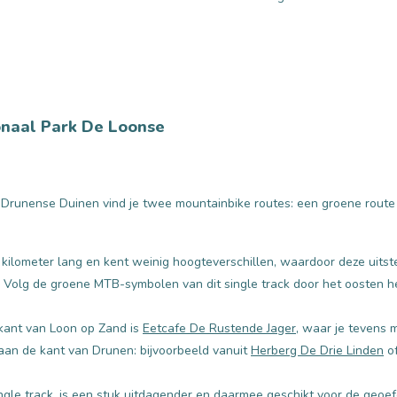
onaal Park De Loonse
 Drunense Duinen vind je twee mountainbike routes: een groene route 
 kilometer lang en kent weinig hoogteverschillen, waardoor deze uitste
 Volg de groene MTB-symbolen van dit single track door het oosten h
 kant van Loon op Zand is
Eetcafe De Rustende Jager
, waar je tevens 
n aan de kant van Drunen: bijvoorbeeld vanuit
Herberg De Drie Linden
o
ngle track, is een stuk uitdagender en daarmee geschikt voor de geoe