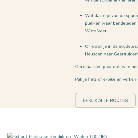
van de schoenen- en leeri
Wat dacht je van de span
plekken waar bendeleden h
Witte Veer
Of waan je in de middelee
Heusden naar Geertruiden
Om maar een paar opties te noe
Pak je fiets of e-bike en verke
BEKIJK ALLE ROUTES
foto's fietsroutes