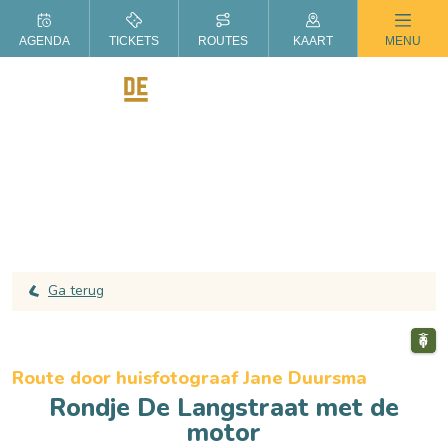
ZOMER IN DE LANGSTRAAT
AGENDA
TICKETS
ROUTES
KAART
MENU
Ga terug
Route door huisfotograaf Jane Duursma
Rondje De Langstraat met de
motor