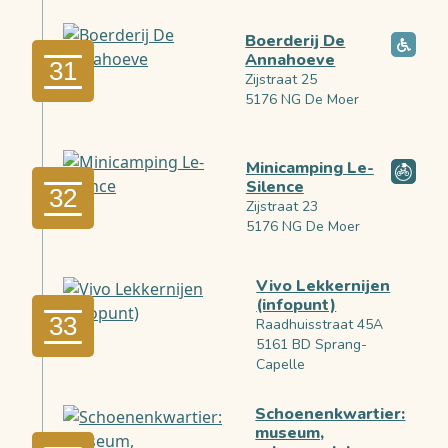
Boerderij De
Annahoeve
31
Zijstraat 25
5176 NG De Moer
Minicamping Le-
Silence
32
Zijstraat 23
5176 NG De Moer
Vivo Lekkernijen
(infopunt)
33
Raadhuisstraat 45A
5161 BD Sprang-
Capelle
Schoenenkwartier:
museum,