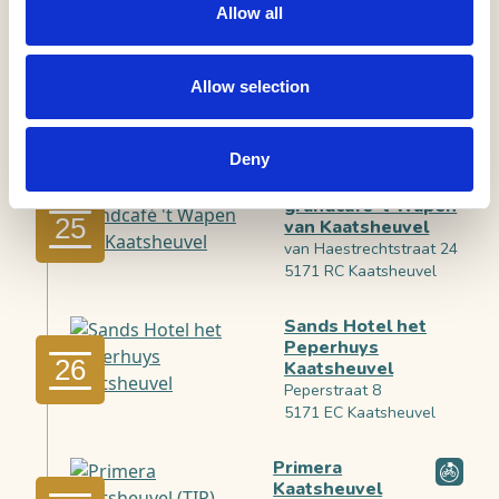
Allow all
Hotel Emilia
24
Gasthuisstraat 140
Allow selection
5171 GJ Kaatsheuvel
Deny
Steakhouse/
grandcafé 't Wapen
25
van Kaatsheuvel
van Haestrechtstraat 24
5171 RC Kaatsheuvel
Sands Hotel het
Peperhuys
26
Kaatsheuvel
Peperstraat 8
5171 EC Kaatsheuvel
Primera
Kaatsheuvel