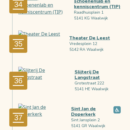
schoenenlab en
34
kenniscentrum (TIP)
Raadhuisplein 1
5141 KG Waalwijk
Theater De Leest
35
Vredesplein 12
5142 RA Waalwijk
Slijterij De
Langstraat
36
Grotestraat 222
5141 HE Waalwijk
Sint Jan de
Doperkerk
37
Sint Jansplein 2
5141 GR Waalwijk