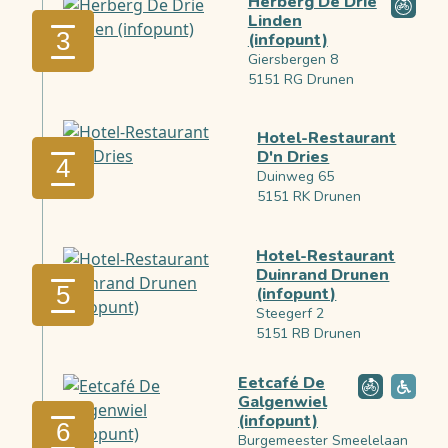
Herberg De Drie
Linden
3
(infopunt)
Giersbergen 8
5151 RG Drunen
Hotel-Restaurant
D'n Dries
4
Duinweg 65
5151 RK Drunen
Hotel-Restaurant
Duinrand Drunen
5
(infopunt)
Steegerf 2
5151 RB Drunen
Eetcafé De
Galgenwiel
(infopunt)
6
Burgemeester Smeelelaan