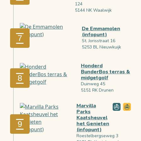
124
5144 NK Waalwijk
De Emmamolen
(infopunt)
7
St. Jorisstraat 16
5253 BL Nieuwkuijk
Honderd
BunderBos terras &
8
midgetgolf
Duinweg 45
5151 RK Drunen
Marvilla
Parks
Kaatsheuvel
9
het Genieten
(infopunt)
Roestelbergseweg 3