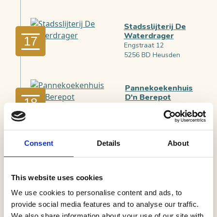
Stadsslijterij De
Waterdrager
17
Engstraat 12
5256 BD Heusden
Pannekoekenhuis
D'n Berepot
18
Nieuwkuijksestraat 102
5253 AJ Nieuwkuijk
Consent
Details
About
Berg & Braam
snoep- en
19
speelgoedwinkel
Nieuwstraat 7
This website uses cookies
5256 BB Heusden
We use cookies to personalise content and ads, to
provide social media features and to analyse our traffic.
Het
We also share information about your use of our site with