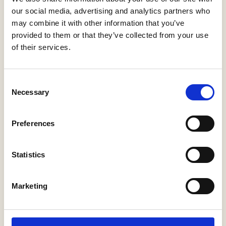
Gouverneurshuis
20
our social media, advertising and analytics partners who
Putterstraat 14
may combine it with other information that you’ve
5256 AN Heusden
provided to them or that they’ve collected from your use
of their services.
Smits Schoenen
21
Drietrompetterstraat 17
Consent
5256 BE Heusden
Necessary
Selection
Conferentiecentrum
Preferences
Abdijhof
22
Mariënkroon
Abdijlaan 8
Statistics
5253 VP Nieuwkuijk
GuestHouse
Marketing
Hotel
23
Kaatsheuvel
Gasthuisstraat 118
5171 GJ Kaatsheuvel