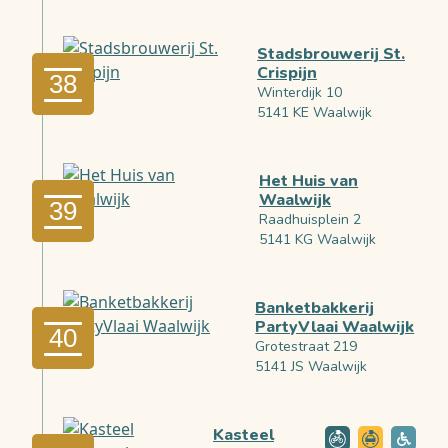
Stadsbrouwerij St.
Crispijn
38
Winterdijk 10
5141 KE Waalwijk
Het Huis van
Waalwijk
39
Raadhuisplein 2
5141 KG Waalwijk
Banketbakkerij
PartyVlaai Waalwijk
40
Grotestraat 219
5141 JS Waalwijk
Kasteel